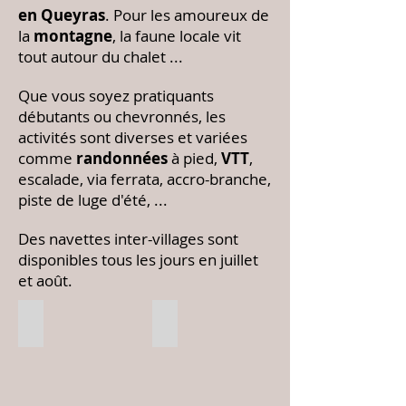
en Queyras
. Pour les amoureux de
la
montagne
, la faune locale vit
tout autour du chalet ...
Que vous soyez pratiquants
débutants ou chevronnés, les
activités sont diverses et variées
comme
randonnées
à pied,
VTT
,
escalade, via ferrata, accro-branche,
piste de luge d'été, ...
Des navettes inter-villages sont
disponibles tous les jours en juillet
et août.
Ballade en VTT au départ du chalet
Grosse sortie luge à côté du chalet
De
Il
nombreux
y
itinéraires
en
de
a